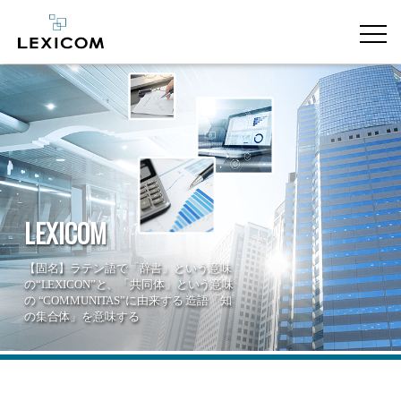
LEXICOM
【固名】ラテン語で「辞書」という意味
の“LEXICON”と、
「共同体」という意味
の “COMMUNITAS”に由来する
造語「知
の集合体」を意味する